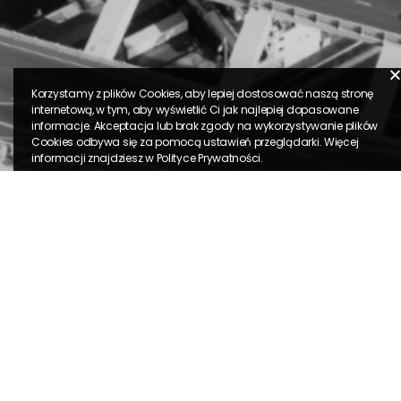
Korzystamy z plików Cookies, aby lepiej dostosować naszą stronę
internetową, w tym, aby wyświetlić Ci jak najlepiej dopasowane
informacje. Akceptacja lub brak zgody na wykorzystywanie plików
Cookies odbywa się za pomocą ustawień przeglądarki. Więcej
informacji znajdziesz w
Polityce Prywatności
.